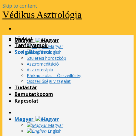
Skip to content
Védikus Asztrológia
Főoldal
Magyar
Tanfolyamok
Magyar
Szolgáltatások
English
Születési horoszkóp
Asztromeditáció
Asztroterápia
Párkapcsolat – Összeillőség
Összeillőségi vizsgálat
Tudástár
Bemutatkozom
Kapcsolat
Magyar
Magyar
English