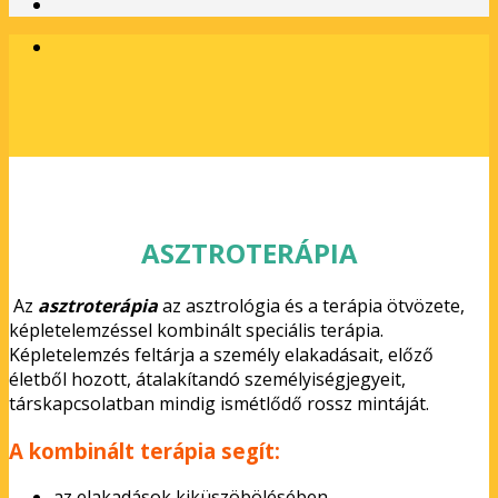
ASZTROTERÁPIA
Az
asztroterápia
az asztrológia és a terápia ötvözete,
képletelemzéssel kombinált speciális terápia.
Képletelemzés feltárja a személy elakadásait, előző
életből hozott, átalakítandó személyiségjegyeit,
társkapcsolatban mindig ismétlődő rossz mintáját.
A kombinált terápia segít:
az elakadások kiküszöbölésében,