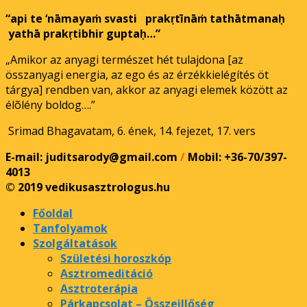
“api te ‘nāmayaṁ svasti prakṛtīnāṁ tathātmanaḥ
yathā prakṛtibhir guptaḥ…”
„Amikor az anyagi természet hét tulajdona [az
összanyagi energia, az ego és az érzékkielégítés öt
tárgya] rendben van, akkor az anyagi elemek között az
élõlény boldog….”
Srimad Bhagavatam, 6. ének, 14. fejezet, 17. vers
E-mail: juditsarody@gmail.com
/
Mobil: +36-70/397-
4013
© 2019 vedikusasztrologus.hu
Főoldal
Tanfolyamok
Szolgáltatások
Születési horoszkóp
Asztromeditáció
Asztroterápia
Párkapcsolat – Összeillőség